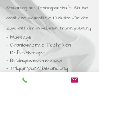
Steuerung des Trainingsverlaufs. Sie hat
damit eine wesentliche Funktion für den
Zuschnitt der individuellen Trainingsplanung
- Massage
- Craniosacrale Techniken
- Reflextherapie
- Bindegewebsmassage
- Triggerpunktbehandlung
- Kinesiotaping
- Moorpackungen
- Elektrotherapie
- Hausbesuche
Preisliste ab 2024
Physio­the­rapie