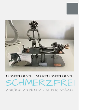
PHYSIOTHERAPIE I SPORTPHYSIOTHERAPIE
S
CHM
ERZFREI
ZURÜCK ZU NEUER - ALTER STÄRKE