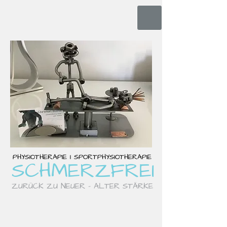
PHYSIOTHERAPIE I SPORTPHYSIOTHERAPIE
S
CHM
ERZFREI
ZURÜCK ZU NEUER - ALTER STÄRKE