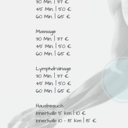
30 Min. | 37 €
45 Min. | 50 €
60 Min. | 65 €
Massage
30 Min. | 37 €
45 Min. | 50 €
60 Min. | 65 €
Lymph­drai­nage
30 Min. | 37 €
45 Min. | 50 €
60 Min. | 65 €
Haus­be­such
inner­halb 5 km | 10 €
inner­halb 10 – 15 km | 15 €