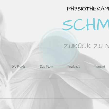
PHYSIOTHERAP
SCHM
ZURÜCK ZU N
Die Praxis
Das Team
Feedback
Kontakt