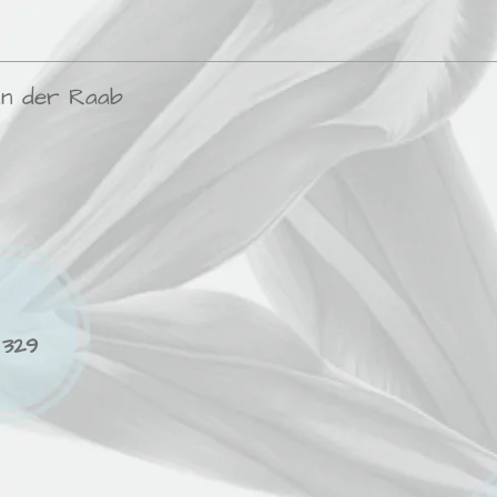
an der Raab
 329